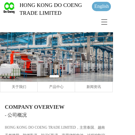
HONG KONG DO COENG 
English
TRADE LIMITED
T
o
g
g
l
e
n
a
v
i
g
关于我们
产品中心
新闻资讯
a
t
i
o
COMPANY OVERVIEW
n
- 公司概况
HONG KONG DO COENG TRADE LIMITED，主营泰国、越南